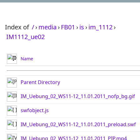
Index of
/
›
media
›
FB01
›
is
›
im_1112
›
IM1112_ue02
Name
Parent Directory
IM_Uebung_02_WS11-12_11.01.2011_nofp_bg.gif
swfobject.js
IM_Uebung_02_WS11-12_11.01.2011_preload.swf
IM_Uebung_02_WS11-12_11.01.2011_PIP.mp4