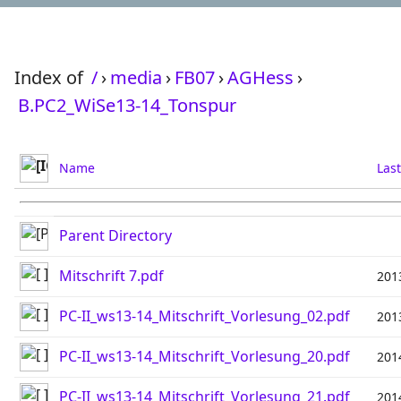
Index of
/
›
media
›
FB07
›
AGHess
›
B.PC2_WiSe13-14_Tonspur
Name
Las
Parent Directory
Mitschrift 7.pdf
201
PC-II_ws13-14_Mitschrift_Vorlesung_02.pdf
201
PC-II_ws13-14_Mitschrift_Vorlesung_20.pdf
201
PC-II_ws13-14_Mitschrift_Vorlesung_21.pdf
201