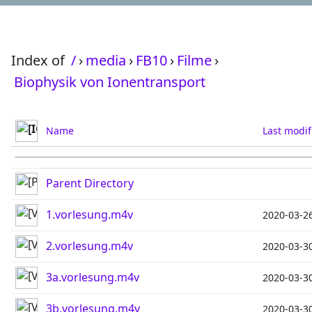
Index of
/
›
media
›
FB10
›
Filme
›
Biophysik von Ionentransport
Name
Last modif
Parent Directory
1.vorlesung.m4v
2020-03-2
2.vorlesung.m4v
2020-03-3
3a.vorlesung.m4v
2020-03-3
3b.vorlesung.m4v
2020-03-3