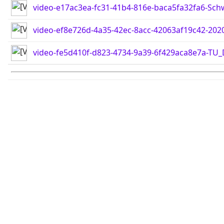
video-e17ac3ea-fc31-41b4-816e-baca5fa32fa6-Sc
video-ef8e726d-4a35-42ec-8acc-42063af19c42-202
video-fe5d410f-d823-4734-9a39-6f429aca8e7a-TU_