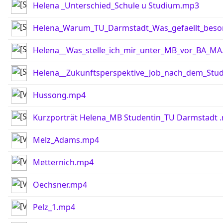
Helena _Unterschied_Schule u Studium.mp3
Helena_Warum_TU_Darmstadt_Was_gefaellt_bes
Helena__Was_stelle_ich_mir_unter_MB_vor_BA_M
Helena__Zukunftsperspektive_Job_nach_dem_Stu
Hussong.mp4
Kurzporträt Helena_MB Studentin_TU Darmstadt 
Melz_Adams.mp4
Metternich.mp4
Oechsner.mp4
Pelz_1.mp4