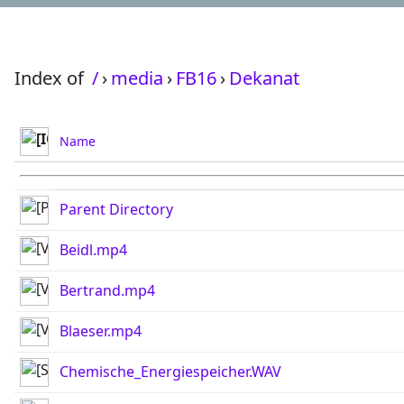
Index of
/
›
media
›
FB16
›
Dekanat
Name
Parent Directory
Beidl.mp4
Bertrand.mp4
Blaeser.mp4
Chemische_Energiespeicher.WAV