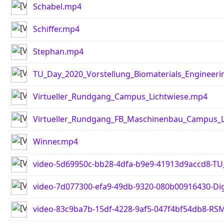
Schabel.mp4
Schiffer.mp4
Stephan.mp4
TU_Day_2020_Vorstellung_Biomaterials_Engineer
Virtueller_Rundgang_Campus_Lichtwiese.mp4
Virtueller_Rundgang_FB_Maschinenbau_Campus_L
Winner.mp4
video-5d69950c-bb28-4dfa-b9e9-41913d9accd8-TU
video-7d077300-efa9-49db-9320-080b00916430-Dig
video-83c9ba7b-15df-4228-9af5-047f4bf54db8-RS