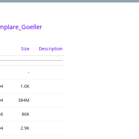
mplare_Goeller
Size
Description
-
04
1.0K
04
384M
56
86K
04
2.9K