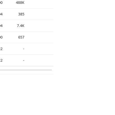
00
488K
04
385
04
7.4K
00
657
22
-
22
-