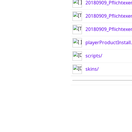
20180909_Pflichtexem
20180909_Pflichtexe
20180909_Pflichtexe
playerProductInstall
scripts/
skins/