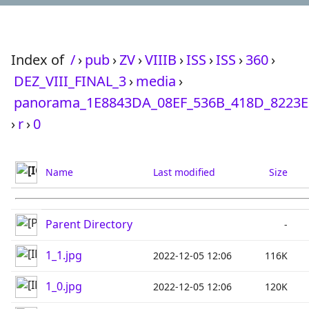
Index of
/
›
pub
›
ZV
›
VIIIB
›
ISS
›
ISS
›
360
›
DEZ_VIII_FINAL_3
›
media
›
panorama_1E8843DA_08EF_536B_418D_8223E
›
r
›
0
Name
Last modified
Size
Parent Directory
-
1_1.jpg
2022-12-05 12:06
116K
1_0.jpg
2022-12-05 12:06
120K