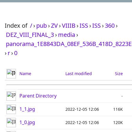
Index of
/
›
pub
›
ZV
›
VIIIB
›
ISS
›
ISS
›
360
›
DEZ_VIII_FINAL_3
›
media
›
panorama_1E8843DA_08EF_536B_418D_8223E
›
r
›
0
Name
Last modified
Size
Parent Directory
-
1_1.jpg
2022-12-05 12:06
116K
1_0.jpg
2022-12-05 12:06
120K