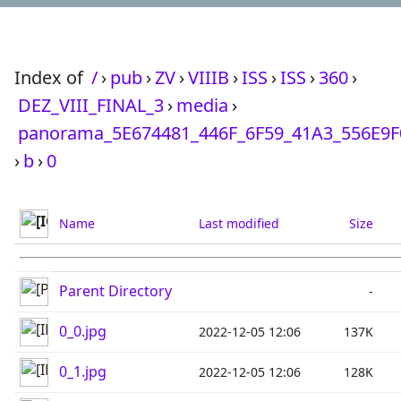
Index of
/
›
pub
›
ZV
›
VIIIB
›
ISS
›
ISS
›
360
›
DEZ_VIII_FINAL_3
›
media
›
panorama_5E674481_446F_6F59_41A3_556E9
›
b
›
0
Name
Last modified
Size
Parent Directory
-
0_0.jpg
2022-12-05 12:06
137K
0_1.jpg
2022-12-05 12:06
128K