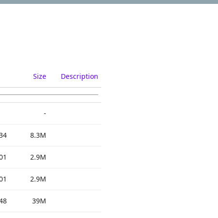
Size
Description
-
34
8.3M
01
2.9M
01
2.9M
48
39M