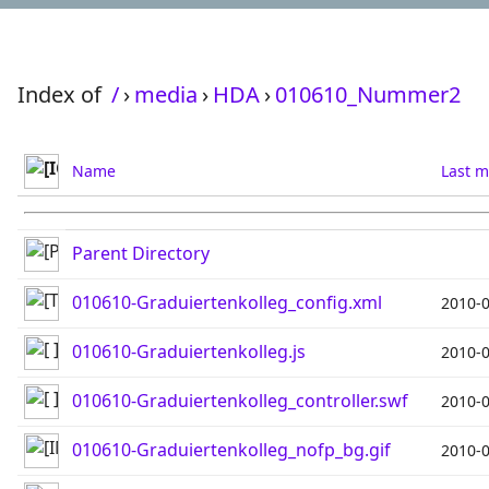
Index of
/
›
media
›
HDA
›
010610_Nummer2
Name
Last m
Parent Directory
010610-Graduiertenkolleg_config.xml
2010-0
010610-Graduiertenkolleg.js
2010-0
010610-Graduiertenkolleg_controller.swf
2010-0
010610-Graduiertenkolleg_nofp_bg.gif
2010-0