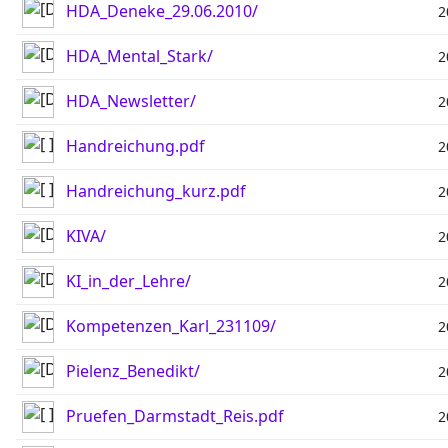
HDA_Deneke_29.06.2010/
2
HDA_Mental_Stark/
2
HDA_Newsletter/
2
Handreichung.pdf
2
Handreichung_kurz.pdf
2
KIVA/
2
KI_in_der_Lehre/
2
Kompetenzen_Karl_231109/
2
Pielenz_Benedikt/
2
Pruefen_Darmstadt_Reis.pdf
2