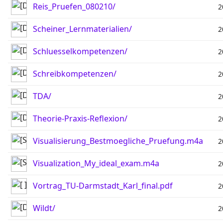
Reis_Pruefen_080210/
2
Scheiner_Lernmaterialien/
2
Schluesselkompetenzen/
2
Schreibkompetenzen/
2
TDA/
2
Theorie-Praxis-Reflexion/
2
Visualisierung_Bestmoegliche_Pruefung.m4a
2
Visualization_My_ideal_exam.m4a
2
Vortrag_TU-Darmstadt_Karl_final.pdf
2
Wildt/
2