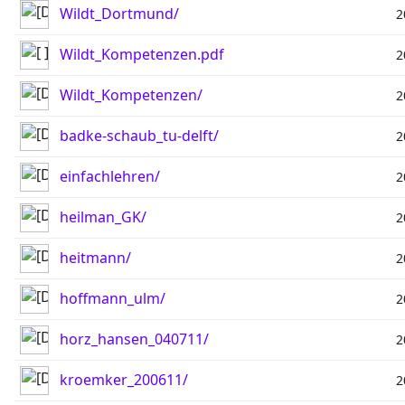
Wildt_Dortmund/
2
Wildt_Kompetenzen.pdf
2
Wildt_Kompetenzen/
2
badke-schaub_tu-delft/
2
einfachlehren/
2
heilman_GK/
2
heitmann/
2
hoffmann_ulm/
2
horz_hansen_040711/
2
kroemker_200611/
2