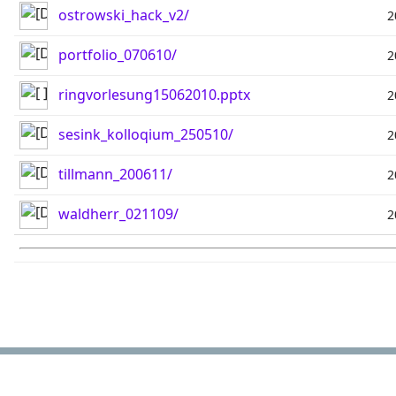
ostrowski_hack_v2/
2
portfolio_070610/
2
ringvorlesung15062010.pptx
2
sesink_kolloqium_250510/
2
tillmann_200611/
2
waldherr_021109/
2