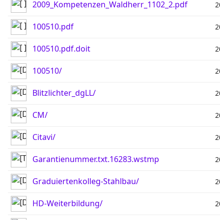
2009_Kompetenzen_Waldherr_1102_2.pdf
2
100510.pdf
2
100510.pdf.doit
2
100510/
2
Blitzlichter_dgLL/
2
CM/
2
Citavi/
2
Garantienummer.txt.16283.wstmp
2
Graduiertenkolleg-Stahlbau/
2
HD-Weiterbildung/
2