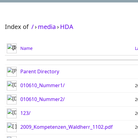
Index of
/
›
media
›
HDA
Name
L
Parent Directory
010610_Nummer1/
2
010610_Nummer2/
2
123/
2
2009_Kompetenzen_Waldherr_1102.pdf
2