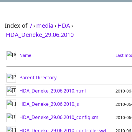
Index of
/
›
media
›
HDA
›
HDA_Deneke_29.06.2010
Name
Last mod
Parent Directory
HDA_Deneke_29.06.2010.html
2010-06
HDA_Deneke_29.06.2010.js
2010-06
HDA_Deneke_29.06.2010_config.xml
2010-06
HDA_Deneke_29.06.2010_controller.swf
2010-06