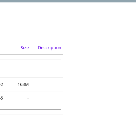
Size
Description
-
02
163M
45
-