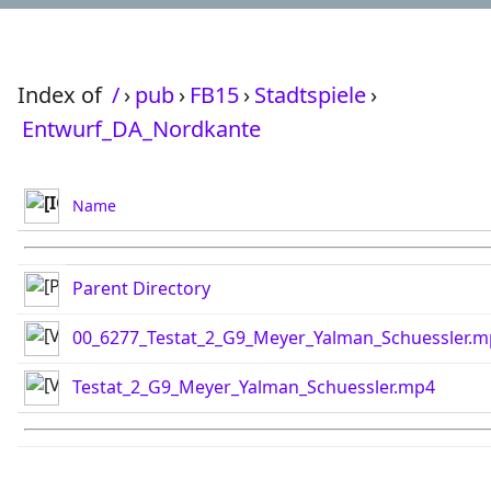
Index of
/
›
pub
›
FB15
›
Stadtspiele
›
Entwurf_DA_Nordkante
Name
Parent Directory
00_6277_Testat_2_G9_Meyer_Yalman_Schuessler.
Testat_2_G9_Meyer_Yalman_Schuessler.mp4