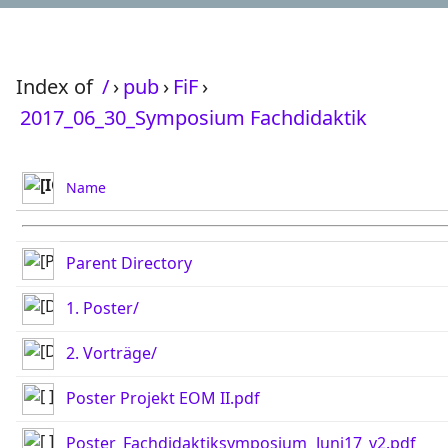
Index of
/
›
pub
›
FiF
›
2017_06_30_Symposium Fachdidaktik
Name
Parent Directory
1. Poster/
2. Vorträge/
Poster Projekt EOM II.pdf
Poster_Fachdidaktiksymposium_Juni17_v2.pdf