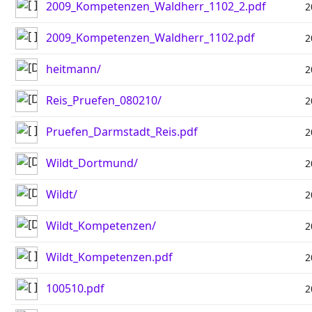
2009_Kompetenzen_Waldherr_1102_2.pdf
2
2009_Kompetenzen_Waldherr_1102.pdf
2
heitmann/
2
Reis_Pruefen_080210/
2
Pruefen_Darmstadt_Reis.pdf
2
Wildt_Dortmund/
2
Wildt/
2
Wildt_Kompetenzen/
2
Wildt_Kompetenzen.pdf
2
100510.pdf
2