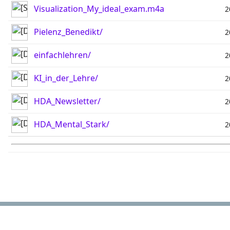
Visualization_My_ideal_exam.m4a
2
Pielenz_Benedikt/
2
einfachlehren/
2
KI_in_der_Lehre/
2
HDA_Newsletter/
2
HDA_Mental_Stark/
2