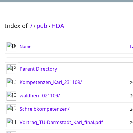
Index of
/
›
pub
›
HDA
Name
L
Parent Directory
Kompetenzen_Karl_231109/
2
waldherr_021109/
2
Schreibkompetenzen/
2
Vortrag_TU-Darmstadt_Karl_final.pdf
2