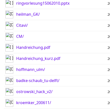
ringvorlesung15062010.pptx
2
heilman_GK/
2
Citavi/
2
CM/
2
Handreichung.pdf
2
Handreichung_kurz.pdf
2
hoffmann_ulm/
2
badke-schaub_tu-delft/
2
ostrowski_hack_v2/
2
kroemker_200611/
2