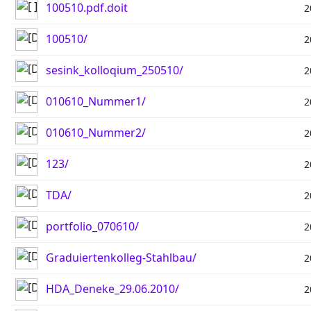
100510.pdf.doit
2
100510/
2
sesink_kolloqium_250510/
2
010610_Nummer1/
2
010610_Nummer2/
2
123/
2
TDA/
2
portfolio_070610/
2
Graduiertenkolleg-Stahlbau/
2
HDA_Deneke_29.06.2010/
2