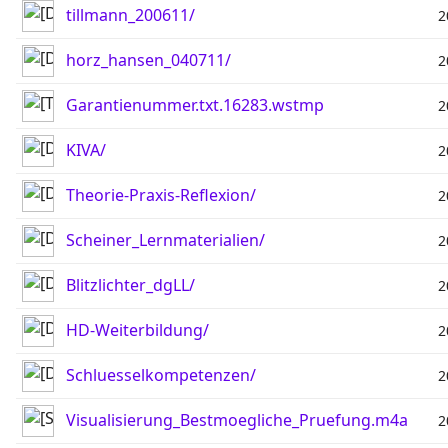
tillmann_200611/
2
horz_hansen_040711/
2
Garantienummer.txt.16283.wstmp
2
KIVA/
2
Theorie-Praxis-Reflexion/
2
Scheiner_Lernmaterialien/
2
Blitzlichter_dgLL/
2
HD-Weiterbildung/
2
Schluesselkompetenzen/
2
Visualisierung_Bestmoegliche_Pruefung.m4a
2