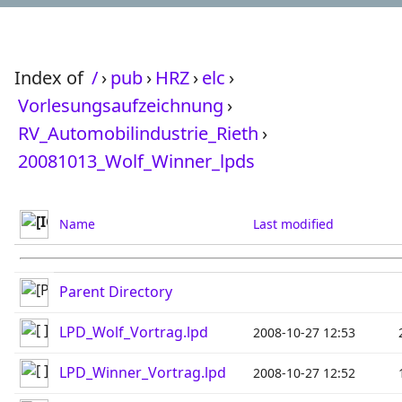
Index of
/
›
pub
›
HRZ
›
elc
›
Vorlesungsaufzeichnung
›
RV_Automobilindustrie_Rieth
›
20081013_Wolf_Winner_lpds
Name
Last modified
Parent Directory
LPD_Wolf_Vortrag.lpd
2008-10-27 12:53
LPD_Winner_Vortrag.lpd
2008-10-27 12:52