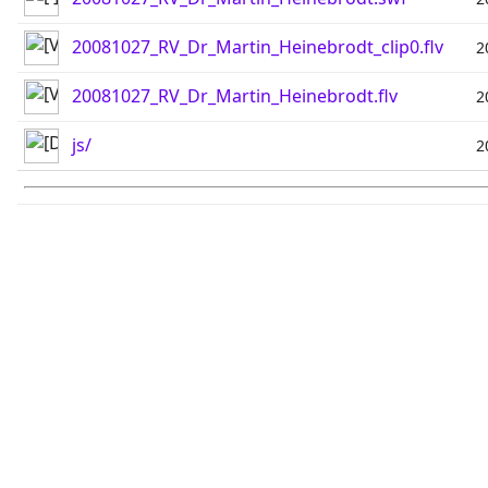
20081027_RV_Dr_Martin_Heinebrodt_clip0.flv
2
20081027_RV_Dr_Martin_Heinebrodt.flv
2
js/
2