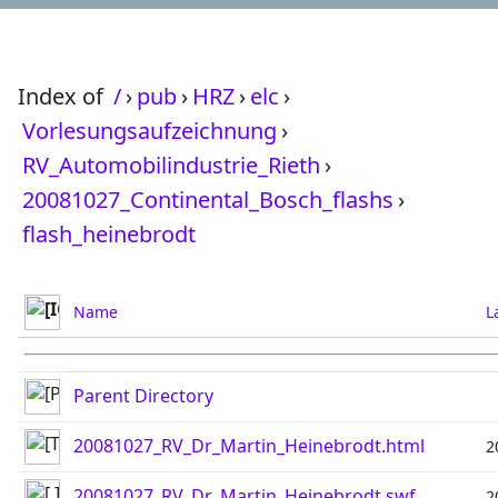
Index of
/
›
pub
›
HRZ
›
elc
›
Vorlesungsaufzeichnung
›
RV_Automobilindustrie_Rieth
›
20081027_Continental_Bosch_flashs
›
flash_heinebrodt
Name
L
Parent Directory
20081027_RV_Dr_Martin_Heinebrodt.html
2
20081027_RV_Dr_Martin_Heinebrodt.swf
2