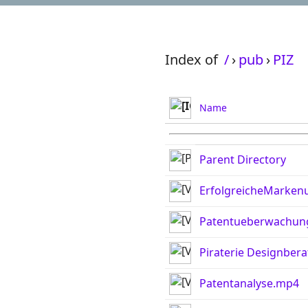
Index of
/
›
pub
›
PIZ
Name
Parent Directory
ErfolgreicheMarke
Patentueberwachun
Piraterie Designber
Patentanalyse.mp4