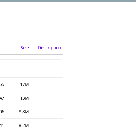
Size
Description
-
55
17M
47
13M
06
8.8M
41
8.2M