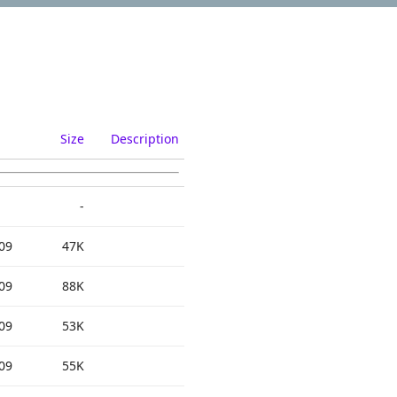
Size
Description
-
09
47K
09
88K
09
53K
09
55K