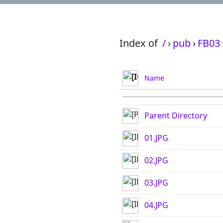
Index of
/
›
pub
›
FB03
Name
Parent Directory
01.JPG
02.JPG
03.JPG
04.JPG