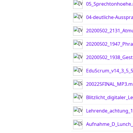
05_Sprechtonhoehe
04-deutliche-Aussp
20200502_2131_Atm
20200502_1947_Phr
20200502_1938_Ges
EduScrum_v14_3_5_5
200225FINAL_MP3.m
Blitzlicht_digitale
Lehrende_achtung_
Aufnahme_D_Lunch_A