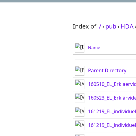
Index of
/
›
pub
›
HDA
Name
Parent Directory
160510_EL_Erklaervi
160523_EL_Erklärvid
161219_EL_individue
161219_EL_individue