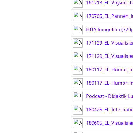
161213_EL_Voyant_Te
170705_EL_Pannen_i
HDA Imagefilm (720p
171129_EL_Visualisie
171129_EL_Visualisi
180117_EL_Humor_in
180117_EL_Humor_in
Podcast - Didaktik L
180425_EL_Internati
180605_EL_Visualisi