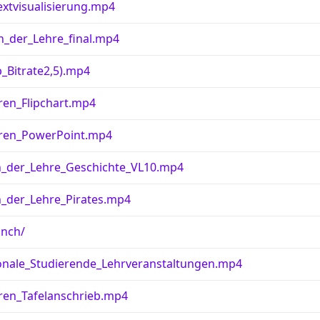
xtvisualisierung.mp4
n_der_Lehre_final.mp4
_Bitrate2,5).mp4
ren_Flipchart.mp4
eren_PowerPoint.mp4
_der_Lehre_Geschichte_VL10.mp4
_der_Lehre_Pirates.mp4
unch/
onale_Studierende_Lehrveranstaltungen.mp4
eren_Tafelanschrieb.mp4