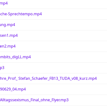
.mp4
rache-Sprechtempo.mp4
ung.mp4
asen1.mp4
ten2.mp4
mbits_digLL.mp4
p3
r_Lehre_Prof_ Stefan_Schaefer_FB13_TUDA_v08_kurz.mp4
190629_04.mp4
lltagssexismus_Final_ohne_Flyer.mp3