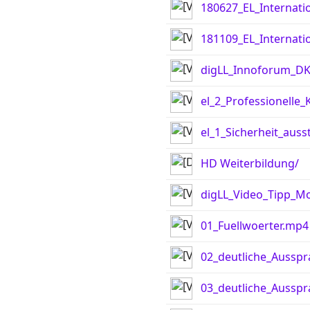
180627_EL_Internati
181109_EL_Internati
digLL_Innoforum_D
el_2_Professionell
el_1_Sicherheit_aus
HD Weiterbildung/
digLL_Video_Tipp_M
01_Fuellwoerter.mp4
02_deutliche_Aussp
03_deutliche_Aussp