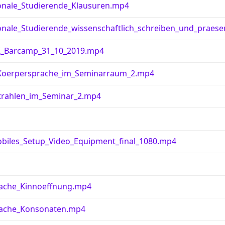
onale_Studierende_Klausuren.mp4
onale_Studierende_wissenschaftlich_schreiben_und_praese
K_Barcamp_31_10_2019.mp4
e_Koerpersprache_im_Seminarraum_2.mp4
strahlen_im_Seminar_2.mp4
obiles_Setup_Video_Equipment_final_1080.mp4
rache_Kinnoeffnung.mp4
rache_Konsonaten.mp4