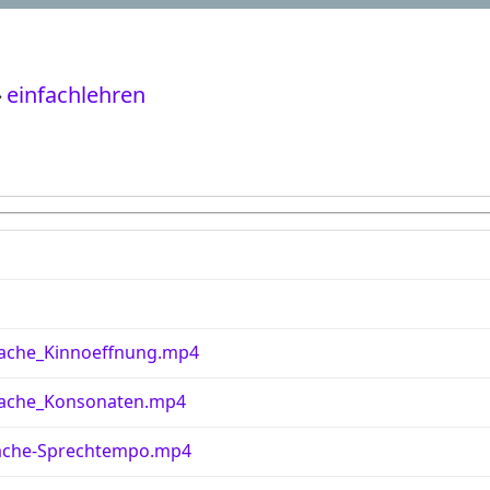
›
einfachlehren
rache_Kinnoeffnung.mp4
rache_Konsonaten.mp4
rache-Sprechtempo.mp4