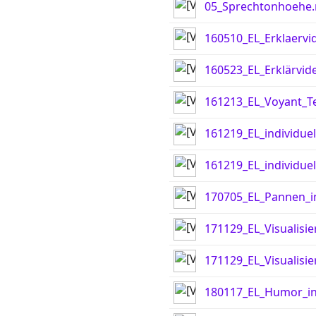
05_Sprechtonhoehe
160510_EL_Erklaervi
160523_EL_Erklärvid
161213_EL_Voyant_Te
161219_EL_individue
161219_EL_individue
170705_EL_Pannen_i
171129_EL_Visualisie
171129_EL_Visualisi
180117_EL_Humor_in