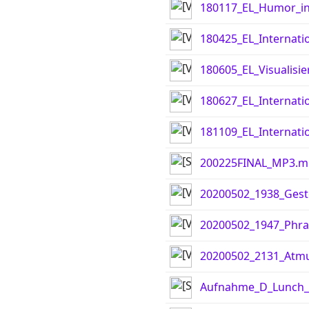
180117_EL_Humor_in
180425_EL_Internati
180605_EL_Visualisi
180627_EL_Internati
181109_EL_Internati
200225FINAL_MP3.m
20200502_1938_Ges
20200502_1947_Phr
20200502_2131_Atm
Aufnahme_D_Lunch_A