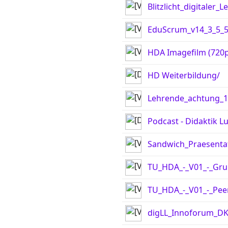
Blitzlicht_digitale
EduScrum_v14_3_5_5
HDA Imagefilm (720p
HD Weiterbildung/
Lehrende_achtung_
Podcast - Didaktik L
Sandwich_Praesent
TU_HDA_-_V01_-_Gr
TU_HDA_-_V01_-_Peer
digLL_Innoforum_D