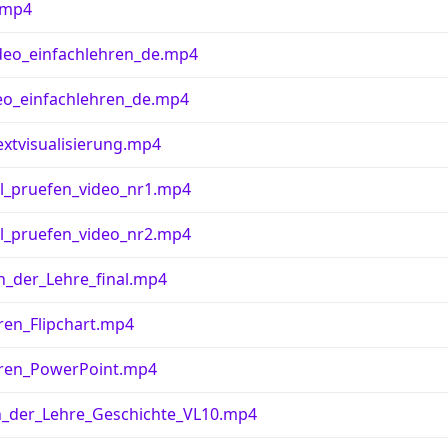
.mp4
deo_einfachlehren_de.mp4
eo_einfachlehren_de.mp4
xtvisualisierung.mp4
ll_pruefen_video_nr1.mp4
ll_pruefen_video_nr2.mp4
n_der_Lehre_final.mp4
ren_Flipchart.mp4
eren_PowerPoint.mp4
_der_Lehre_Geschichte_VL10.mp4