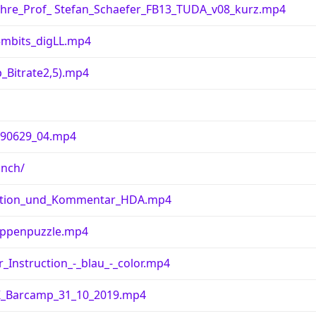
r_Lehre_Prof_ Stefan_Schaefer_FB13_TUDA_v08_kurz.mp4
mbits_digLL.mp4
_Bitrate2,5).mp4
190629_04.mp4
unch/
ation_und_Kommentar_HDA.mp4
uppenpuzzle.mp4
_Instruction_-_blau_-_color.mp4
K_Barcamp_31_10_2019.mp4