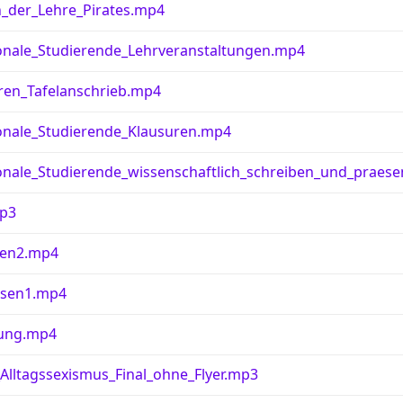
_der_Lehre_Pirates.mp4
onale_Studierende_Lehrveranstaltungen.mp4
eren_Tafelanschrieb.mp4
onale_Studierende_Klausuren.mp4
onale_Studierende_wissenschaftlich_schreiben_und_praese
p3
ten2.mp4
asen1.mp4
ung.mp4
lltagssexismus_Final_ohne_Flyer.mp3